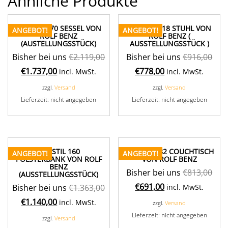
Ähnliche Produkte
FREISTIL 170 SESSEL VON
FREISTIL 118 STUHL VON
ANGEBOT!
ANGEBOT!
ROLF BENZ
ROLF BENZ (
(AUSTELLUNGSSTÜCK)
AUSSTELLUNGSSTÜCK )
Bisher bei uns
€
2.119,00
Bisher bei uns
€
916,00
€
1.737,00
€
778,00
incl. MwSt.
incl. MwSt.
zzgl.
Versand
zzgl.
Versand
Lieferzeit: nicht angegeben
Lieferzeit: nicht angegeben
FREISTIL 160
FREISTIL 182 COUCHTISCH
ANGEBOT!
ANGEBOT!
POLSTERBANK VON ROLF
VON ROLF BENZ
BENZ
Bisher bei uns
€
813,00
(AUSSTELLUNGSSTÜCK)
€
691,00
Bisher bei uns
€
1.363,00
incl. MwSt.
€
1.140,00
incl. MwSt.
zzgl.
Versand
Lieferzeit: nicht angegeben
zzgl.
Versand