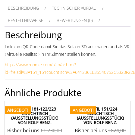
BESCHREIBUNG
TECHNISCHER AUFBAU
BESTELLHINWEISE
BEWERTUNGEN (0)
Beschreibung
Link zum QR-Code damit Sie das Sofa in 3D anschauen und als VR
( virtuelle Realität ) in Ihr Zimmer stellen können.
https://www.roomle.com/t/cp/ar.html?
id=freistil%3A151_151couchtisch%3A641236EE35540752C5323F22B
Ähnliche Produkte
FREISTIL 181-122/223
FREISTIL 151/224
ANGEBOT!
ANGEBOT!
COUCHTISCH
COUCHTISCH
(AUSSTELLUNGSSTÜCK)
(AUSSTELLUNGSSTÜCK)
VON ROLF BENZ.
VON ROLF BENZ.
Bisher bei uns
€
1.230,00
Bisher bei uns
€
824,00