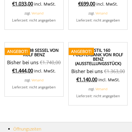
€
1.033,00
€
699,00
incl. MwSt.
incl. MwSt.
zzgl.
Versand
zzgl.
Versand
Lieferzeit: nicht angegeben
Lieferzeit: nicht angegeben
FREISTIL 138 SESSEL VON
FREISTIL 160
ANGEBOT!
ANGEBOT!
ROLF BENZ
POLSTERBANK VON ROLF
BENZ
Bisher bei uns
€
1.740,00
(AUSSTELLUNGSSTÜCK)
€
1.444,00
incl. MwSt.
Bisher bei uns
€
1.363,00
€
1.140,00
incl. MwSt.
zzgl.
Versand
Lieferzeit: nicht angegeben
zzgl.
Versand
Lieferzeit: nicht angegeben
Öffnungszeiten